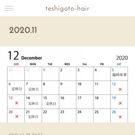
teshigoto-hair
2020
.
11
2020.11.25 02:37