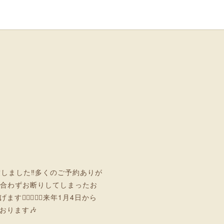
しました‼︎多くのご予約ありが
が合わずお断りしてしまったお
🏻‍♂️🙇‍♀️来年1月4日から
おります🎶