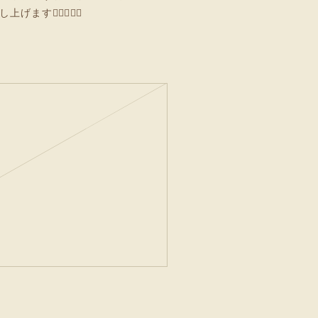
🙇🏻‍♂️🙇‍♀️