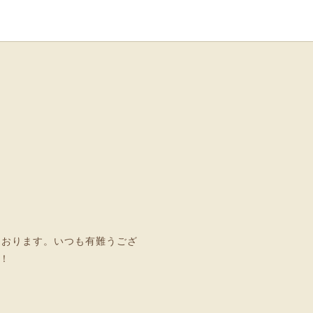
ております。いつも有難うござ
！